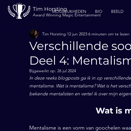
Tim Horsting
MOGELIJKHEDEN
BIO
BEELD
Award Winning Magic Entertainment
Tim Horsting
12 jun 2023
6 minuten om te lezen
Verschillende so
Deel 4: Mentalis
Bijgewerkt op:
26 jul 2024
In deze reeks blogposts ga ik in op verschillende
mentalisme. Wat is mentalisme? Wat is het versch
bekende mentalisten en vertel ik over mijn eige
Wat is 
Mentalisme is een vorm van goochelen waar