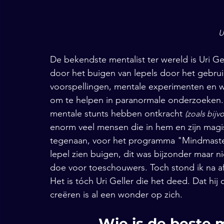
U
De bekendste mentalist ter wereld is Uri Ge
door het buigen van lepels door het gebrui
voorspellingen, mentale experimenten en we
om te helpen in paranormale onderzoeken. 
mentale stunts hebben ontkracht 
(zoals bij
enorm veel mensen die in hem en zijn magisc
tegenaan, voor het programma "Mindmaster
lepel zien buigen, dit was bijzonder maar nie
doe voor toeschouwers. Toch stond ik na af
Het is tóch Uri Geller die het deed. Dat hi
creëren is al een wonder op zich. 
Wie is de beste m