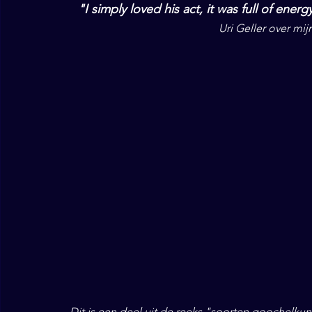
"I simply loved his act, it was full of en
Uri Geller over mij
Dit is een deel uit de reeks "soorten goochelkun