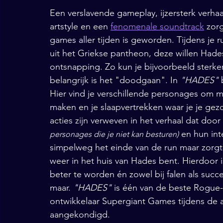
Een verslavende gameplay, ijzersterk verhaa
artstyle en een 
fenomenale soundtrack
 zor
games aller tijden is geworden. Tijdens je
uit het Griekse pantheon, deze willen Hade
ontsnapping. Zo kun je bijvoorbeeld sterker
belangrijk is het "doodgaan". In 
"HADES"
 
Hier vind je verschillende personages om m
maken en je slaapvertrekken waar je je gezo
acties zijn verweven in het verhaal dat door
 en hun int
personages die je niet kan besturen)
simpelweg het einde van de run maar zorgt 
weer in het huis van Hades bent. Hierdoor 
beter te worden én zowel bij falen als succ
maar. 
"HADES"
 is één van de beste Rogue-
ontwikkelaar Supergiant Games tijdens de
aangekondigd.