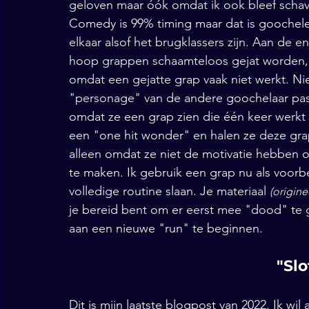
geloven maar óók omdat ik ook bleef schav
Comedy is 99% timing maar dat is goochele
elkaar alsof het brugklassers zijn. Aan de e
hoop grappen schaamteloos gejat worden, a
omdat een gejatte grap vaak niet werkt. Nie
"personage" van de andere goochelaar past
omdat ze een grap zien die één keer werkt e
een "one hit wonder" en halen ze deze grap 
alleen omdat ze niet de motivatie hebben o
te maken. Ik gebruik een grap nu als voorb
volledige routine slaan. Je materiaal 
(origine
je bereid bent om er eerst mee "dood" te g
aan een nieuwe "run" te beginnen. 
"Sl
Dit is mijn laatste blogpost van 2022. Ik wil