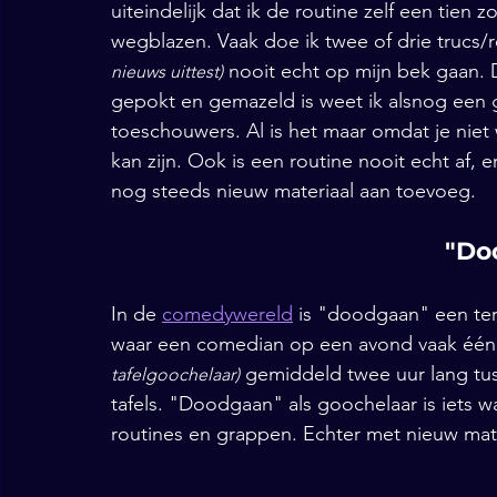
uiteindelijk dat ik de routine zelf een tien 
wegblazen. Vaak doe ik twee of drie trucs/ro
 nooit echt op mijn bek gaan. 
nieuws uittest)
gepokt en gemazeld is weet ik alsnog een go
toeschouwers. Al is het maar omdat je niet
kan zijn. Ook is een routine nooit echt af, er
nog steeds nieuw materiaal aan toevoeg. 
"Do
In de 
comedywereld
 is "doodgaan" een te
waar een comedian op een avond vaak één ke
 gemiddeld twee uur lang tuss
tafelgoochelaar)
tafels. "Doodgaan" als goochelaar is iets
routines en grappen. Echter met nieuw materi