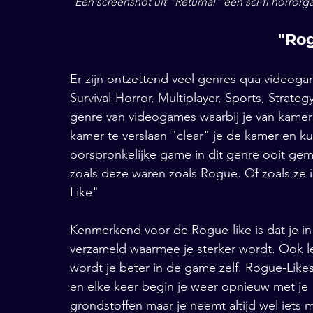
Een screenshot uit "Returnal" een sci-fi horror
 "Ro
Er zijn ontzettend veel genres qua videogam
Survival-Horror, Multiplayer, Sports, Strateg
genre van videogames waarbij je van kamer 
kamer te verslaan "clear" je de kamer en k
oorspronkelijke game in dit genre ooit ge
zoals deze waren zoals Rogue. Of zoals ze
Like"
Kenmerkend voor de Rogue-like is dat je i
verzameld waarmee je sterker wordt. Ook l
wordt je beter in de game zelf. Rogue-Likes
en elke keer begin je weer opnieuw met je 
grondstoffen maar je neemt altijd wel iets