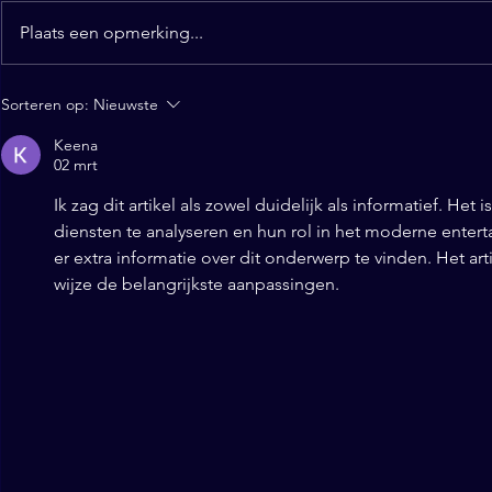
Plaats een opmerking...
Een glazen
Drie dingen die je als
Sorteren op:
Nieuwste
goochelaar moet kopen!
Keena
02 mrt
Ik zag dit artikel als zowel duidelijk als informatief. Het 
diensten te analyseren en hun rol in het moderne entert
er extra informatie over dit onderwerp te vinden. Het ar
wijze de belangrijkste aanpassingen.