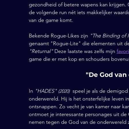
gezondheid of betere wapens kan krijgen. 
de volgende run nét iets makkelijker waardo
van de game komt.
Bekende Rogue-Likes zijn 
"The Binding of I
genaamt "Rogue-Lite" die elementen uit de 
"Returnal"
 Deze laatste was zelfs mijn 
favor
game die er met kop en schouders bovenuit
"De God van
In 
"HADES" 
 speel je als de demigo
(2020)
onderwereld. Hij is het onsterfelijke leven i
ontsnappen. Zo vecht je van kamer naar kam
ontmoet je interessante personages uit de G
nemen tegen de God van de onderwereld ze