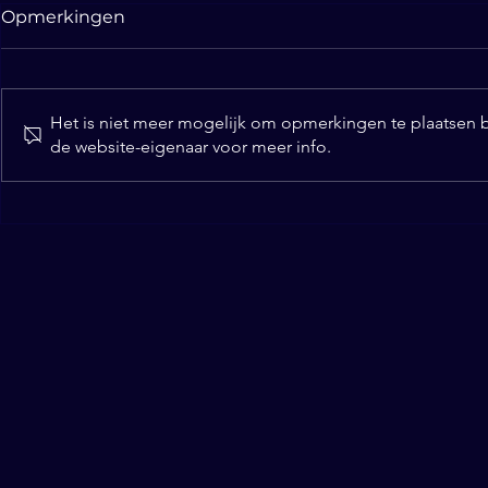
Opmerkingen
Een glazen
Het is niet meer mogelijk om opmerkingen te plaatsen 
de website-eigenaar voor meer info.
Drie dingen die je als
goochelaar moet kopen!