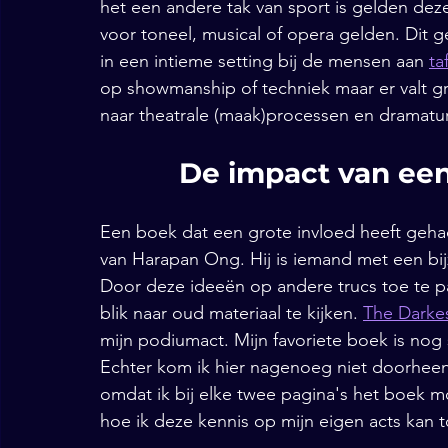
het een andere tak van sport is gelden deze
voor toneel, musical of opera gelden. Dit g
in een intieme setting bij de mensen aan 
ta
op showmanship of techniek maar er valt gr
naar theatrale (maak)processen en dramatur
De impact van een
Een boek dat een grote invloed heeft geha
van Harapan Ong. Hij is iemand met een bij
Door deze ideeën op andere trucs toe te pas
blik naar oud materiaal te kijken. 
The Darkes
mijn podiumact. Mijn favoriete boek is nog
Echter kom ik hier nagenoeg niet doorheen,
omdat ik bij elke twee pagina's het boek 
hoe ik deze kennis op mijn eigen acts kan 