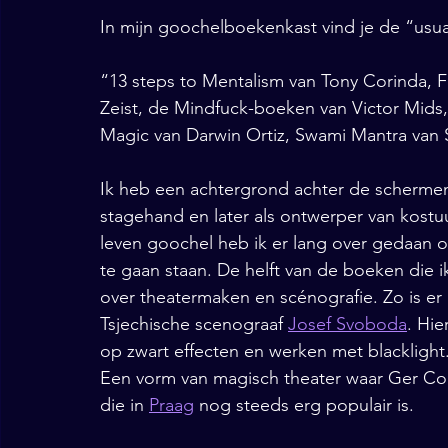
In mijn goochelboekenkast vind je de “usua
“13 steps to Mentalism van Tony Corinda, 
Zeist, de Mindfuck-boeken van Victor Mids
Magic van Darwin Ortiz, Swami Mantra van S
Ik heb een achtergrond achter de schermen 
stagehand en later als ontwerper van kostuu
leven goochel heb ik er lang over gedaan o
te gaan staan. De helft van de boeken die
over theatermaken en scénografie. Zo is er
Tsjechische scenograaf 
Josef Svoboda
. Hie
op zwart effecten en werken met blacklight. 
Een vorm van magisch theater waar Ger Co
die in 
Praag
 nog steeds erg populair is.  