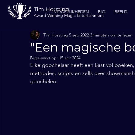
Tim Horsting
MOGELIJKHEDEN
BIO
BEELD
Award Winning Magic Entertainment
Tim Horsting
5 sep 2022
3 minuten om te lezen
"Een magische b
Bijgewerkt op:
15 apr 2024
Elke goochelaar heeft een kast vol boeken, 
methodes, scripts en zelfs over showmanshi
goochelen. 