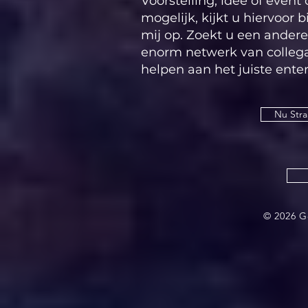
Voorstelling, idee of event
mogelijk, kijkt u hiervoor b
mij op. Zoekt u een andere 
enorm netwerk van collega-
helpen aan het juiste ente
Nu Stra
© 2026 G