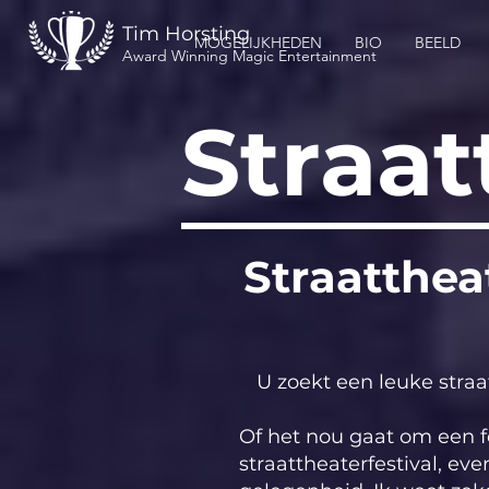
Tim Horsting
MOGELIJKHEDEN
BIO
BEELD
Award Winning Magic Entertainment
Straat
Straatthea
U zoekt een leuke straa
Of het nou gaat om een fe
straattheaterfestival, e