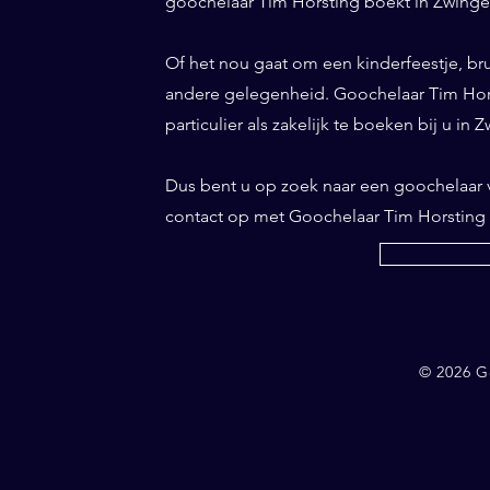
goochelaar Tim Horsting boekt in Zwingel
Of het nou gaat om een kinderfeestje, bruil
andere gelegenheid. Goochelaar Tim Horst
particulier als zakelijk te boeken bij u in
Dus bent u op zoek naar een goochelaar
contact op met Goochelaar Tim Horsting
© 2026 G