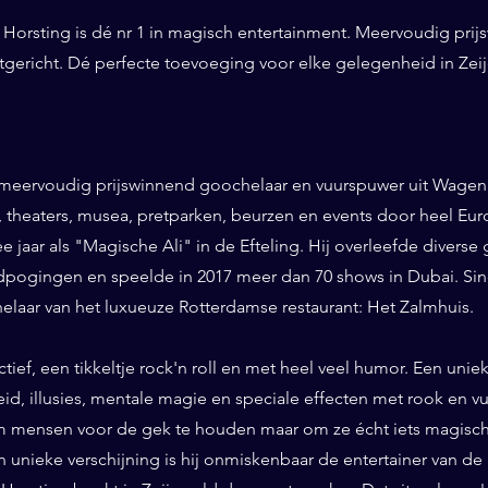
Horsting is dé nr 1 in magisch entertainment. Meervoudig prij
tgericht. Dé perfecte toevoeging voor elke gelegenheid in Zeij
 meervoudig prijswinnend goochelaar en vuurspuwer uit Wageni
ls, theaters, musea, pretparken, beurzen en events door heel Eu
ee jaar als "Magische Ali" in de Efteling. Hij overleefde diverse 
pogingen en speelde in 2017 meer dan 70 shows in Dubai. Sinds
helaar van het luxueuze Rotterdamse restaurant: Het Zalmhuis.
eractief, een tikkeltje rock'n roll en met heel veel humor. Een un
id, illusies, mentale magie en speciale effecten met rook en vuur
 mensen voor de gek te houden maar om ze écht iets magisch 
n unieke verschijning is hij onmiskenbaar de entertainer van de