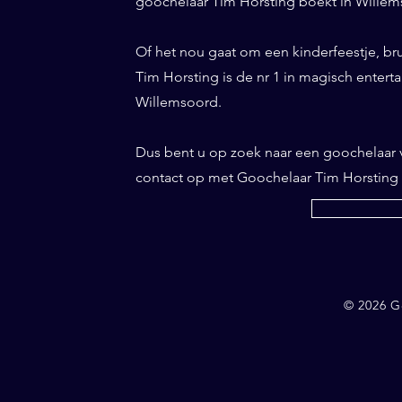
goochelaar Tim Horsting boekt in Willems
Of het nou gaat om een kinderfeestje, br
Tim Horsting is de nr 1 in magisch entertai
Willemsoord.
Dus bent u op zoek naar een goochelaar
contact op met Goochelaar Tim Horsting
© 2026 G