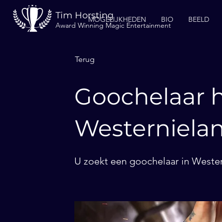
Tim Horsting
MOGELIJKHEDEN
BIO
BEELD
Award Winning Magic Entertainment
Terug
Goochelaar h
Westerniela
U zoekt een goochelaar in Wester