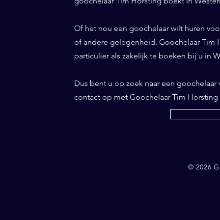
goochelaar Tim Horsting boekt in Westerni
Of het nou een goochelaar wilt huren voor 
of andere gelegenheid. Goochelaar Tim Ho
particulier als zakelijk te boeken bij u in 
Dus bent u op zoek naar een goochelaar
contact op met Goochelaar Tim Horsting
© 2026 G