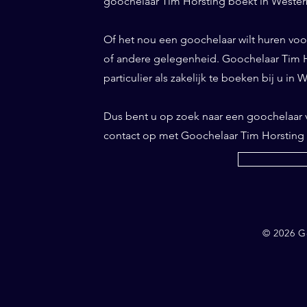
goochelaar Tim Horsting boekt in Westerb
Of het nou een goochelaar wilt huren voor 
of andere gelegenheid. Goochelaar Tim Ho
particulier als zakelijk te boeken bij u in 
Dus bent u op zoek naar een goochelaar
contact op met Goochelaar Tim Horsting
© 2026 G