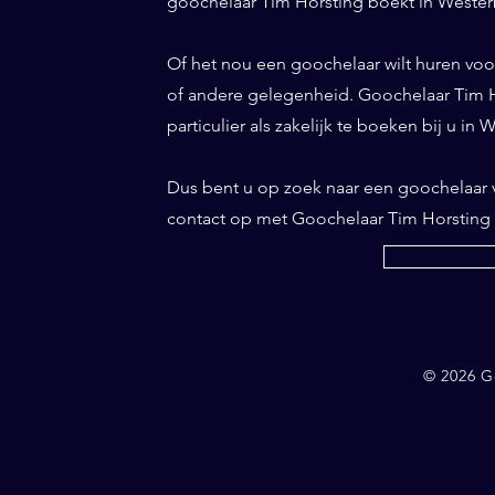
goochelaar Tim Horsting boekt in Westerb
Of het nou een goochelaar wilt huren voor 
of andere gelegenheid. Goochelaar Tim Ho
particulier als zakelijk te boeken bij u in
Dus bent u op zoek naar een goochelaar
contact op met Goochelaar Tim Horsting
© 2026 G