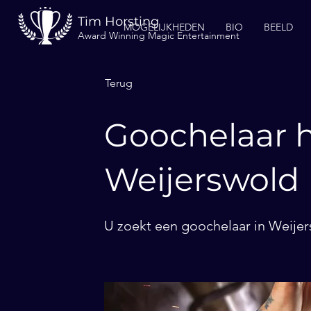
Tim Horsting
MOGELIJKHEDEN
BIO
BEELD
Award Winning Magic Entertainment
Terug
Goochelaar h
Weijerswold
U zoekt een goochelaar in Weijer