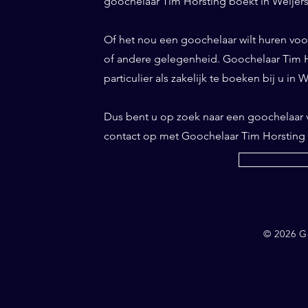
goochelaar Tim Horsting boekt in Weijersw
Of het nou een goochelaar wilt huren voor 
of andere gelegenheid. Goochelaar Tim Ho
particulier als zakelijk te boeken bij u in 
Dus bent u op zoek naar een goochelaar
contact op met Goochelaar Tim Horsting
© 2026 G