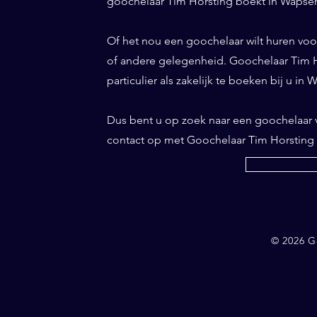
goochelaar Tim Horsting boekt in Wapserv
Of het nou een goochelaar wilt huren voor 
of andere gelegenheid. Goochelaar Tim Ho
particulier als zakelijk te boeken bij u in
Dus bent u op zoek naar een goochelaar
contact op met Goochelaar Tim Horsting
© 2026 G