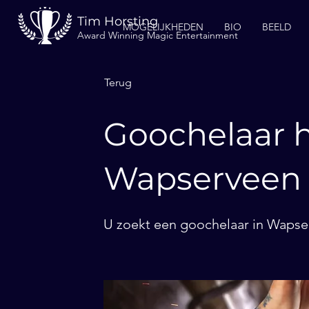
Tim Horsting
MOGELIJKHEDEN
BIO
BEELD
Award Winning Magic Entertainment
Terug
Goochelaar h
Wapserveen
U zoekt een goochelaar in Wapser