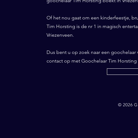
goochelaar Tim Horsting boekt in Vriezenv
Of het nou gaat om een kinderfeestje, br
Tim Horsting is de nr 1 in magisch entertai
Vriezenveen.
Dus bent u op zoek naar een goochelaar
contact op met Goochelaar Tim Horsting
© 2026 G