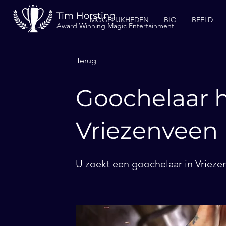
Tim Horsting
MOGELIJKHEDEN
BIO
BEELD
Award Winning Magic Entertainment
Terug
Goochelaar h
Vriezenveen
U zoekt een goochelaar in Vrieze