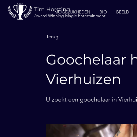
Tim Horsting
MOGELIJKHEDEN
BIO
BEELD
Award Winning Magic Entertainment
Terug
Goochelaar h
Vierhuizen
U zoekt een goochelaar in Vierhui