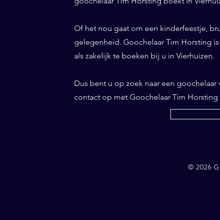
goochelaar Tim Horsting boekt in Vierhuiz
Of het nou gaat om een kinderfeestje, bru
gelegenheid. Goochelaar Tim Horsting is d
als zakelijk te boeken bij u in Vierhuizen.
Dus bent u op zoek naar een goochelaar
contact op met Goochelaar Tim Horsting
© 2026 G