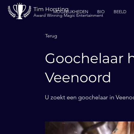
Tim Horsting
MOGELIJKHEDEN
BIO
BEELD
Award Winning Magic Entertainment
Terug
Goochelaar h
Veenoord
U zoekt een goochelaar in Veenoo