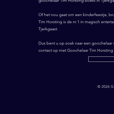
goochelaar Tim Horsting boekt in Tjerkgaa
Of het nou gaat om een kinderfeestje, br
Tim Horsting is de nr 1 in magisch entertai
Tjerkgaast.
Dus bent u op zoek naar een goochelaar 
contact op met Goochelaar Tim Horsting
© 2026 G