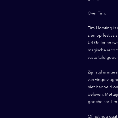
Over Tim:
Tim Horsting is
zien op festiva
Uri Geller en tw
magische record
vaste tafelgooc
Zijn stijl is int
van vingervlughe
niet bedoeld om
beleven. Met zij
goochelaar Tim H
Of het nou gaat