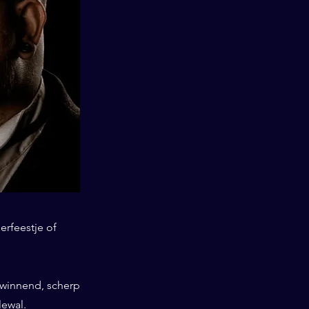
erfeestje of
swinnend, scherp
lewal.