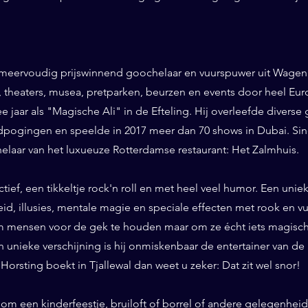
 meervoudig prijswinnend goochelaar en vuurspuwer uit Wageni
ls, theaters, musea, pretparken, beurzen en events door heel Eu
ee jaar als "Magische Ali" in de Efteling. Hij overleefde diverse 
pogingen en speelde in 2017 meer dan 70 shows in Dubai. Sinds
helaar van het luxueuze Rotterdamse restaurant: Het Zalmhuis.
eractief, een tikkeltje rock'n roll en met heel veel humor. Een un
id, illusies, mentale magie en speciale effecten met rook en vuur
 mensen voor de gek te houden maar om ze écht iets magisch 
n unieke verschijning is hij onmiskenbaar de entertainer van de
orsting boekt in Tjallewal dan weet u zeker: Dat zit wel snor!
 om een kinderfeestje, bruiloft of borrel of andere gelegenhei