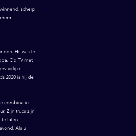
swinnend, scherp
okhem.
ngen. Hij was te
ropa. Op TV met
gevaarlijke
 2020 is hij de
ieke combinatie
. Zijn trucs zijn
te laten
 avond. Als u