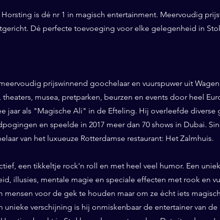
Horsting is dé nr 1 in magisch entertainment. Meervoudig prij
ntgericht. Dé perfecte toevoeging voor elke gelegenheid in St
 meervoudig prijswinnend goochelaar en vuurspuwer uit Wageni
ls, theaters, musea, pretparken, beurzen en events door heel Eu
ee jaar als "Magische Ali" in de Efteling. Hij overleefde diverse 
pogingen en speelde in 2017 meer dan 70 shows in Dubai. Sinds
helaar van het luxueuze Rotterdamse restaurant: Het Zalmhuis.
eractief, een tikkeltje rock'n roll en met heel veel humor. Een un
id, illusies, mentale magie en speciale effecten met rook en vuur
 mensen voor de gek te houden maar om ze écht iets magisch 
n unieke verschijning is hij onmiskenbaar de entertainer van de