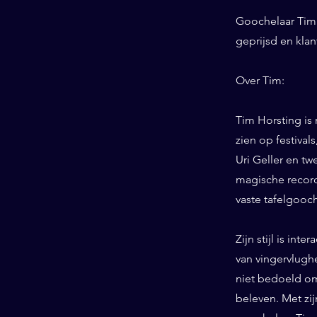
Goochelaar Tim 
geprijsd en kla
Over Tim:
Tim Horsting is
zien op festiva
Uri Geller en tw
magische record
vaste tafelgooc
Zijn stijl is int
van vingervlughe
niet bedoeld om
beleven. Met zij