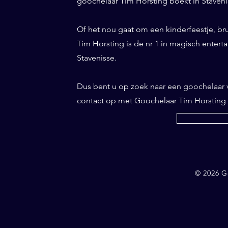
goochelaar Tim Horsting boekt in Stavenis
Of het nou gaat om een kinderfeestje, br
Tim Horsting is de nr 1 in magisch entertai
Stavenisse.
Dus bent u op zoek naar een goochelaar
contact op met Goochelaar Tim Horsting
© 2026 G