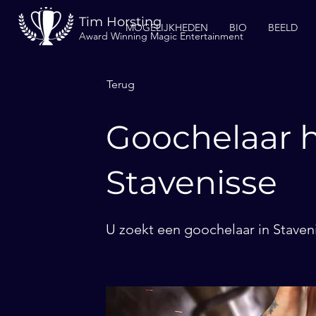
Tim Horsting
MOGELIJKHEDEN
BIO
BEELD
Award Winning Magic Entertainment
Terug
Goochelaar h
Stavenisse
U zoekt een goochelaar in Staveni