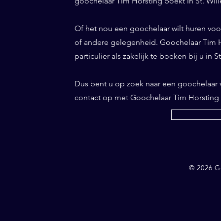
goochelaar Tim Horsting boekt in St. Will
Of het nou een goochelaar wilt huren voor 
of andere gelegenheid. Goochelaar Tim Ho
particulier als zakelijk te boeken bij u in S
Dus bent u op zoek naar een goochelaar 
contact op met Goochelaar Tim Horsting
© 2026 G