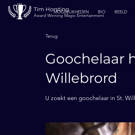
Tim Horsting
MOGELIJKHEDEN
BIO
BEELD
Award Winning Magic Entertainment
Terug
Goochelaar h
Willebrord
U zoekt een goochelaar in St. Wil