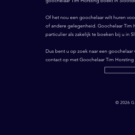
goochelaar Tim Horsting boekt in Slootdor
Of het nou een goochelaar wilt huren voor 
of andere gelegenheid. Goochelaar Tim Ho
particulier als zakelijk te boeken bij u in 
Dus bent u op zoek naar een goochelaar
contact op met Goochelaar Tim Horsting
© 2026 G