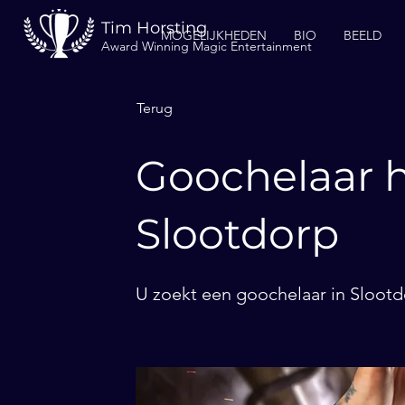
Tim Horsting
MOGELIJKHEDEN
BIO
BEELD
Award Winning Magic Entertainment
Terug
Goochelaar h
Slootdorp
U zoekt een goochelaar in Slootd