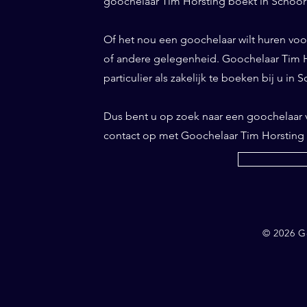
goochelaar Tim Horsting boekt in Schoorl
Of het nou een goochelaar wilt huren voor 
of andere gelegenheid. Goochelaar Tim Ho
particulier als zakelijk te boeken bij u in
Dus bent u op zoek naar een goochelaar
contact op met Goochelaar Tim Horsting
© 2026 G