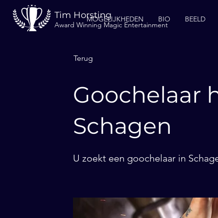
Tim Horsting
MOGELIJKHEDEN
BIO
BEELD
Award Winning Magic Entertainment
Terug
Goochelaar h
Schagen
U zoekt een goochelaar in Schage