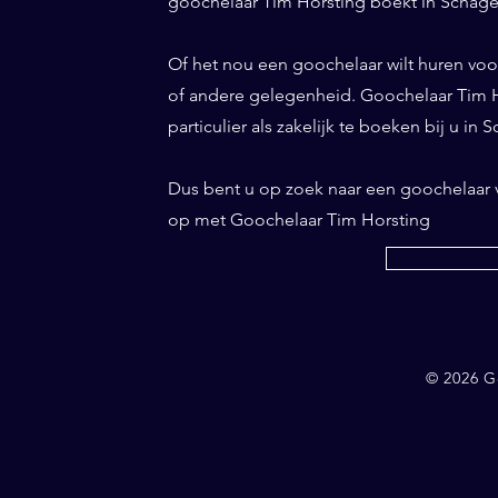
goochelaar Tim Horsting boekt in Schagen
Of het nou een goochelaar wilt huren voor 
of andere gelegenheid. Goochelaar Tim Ho
particulier als zakelijk te boeken bij u in 
Dus bent u op zoek naar een goochelaar
op met Goochelaar Tim Horsting
© 2026 G