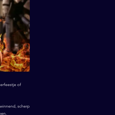
erfeestje of
swinnend, scherp
nen.