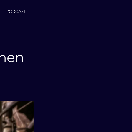
PODCAST
inen