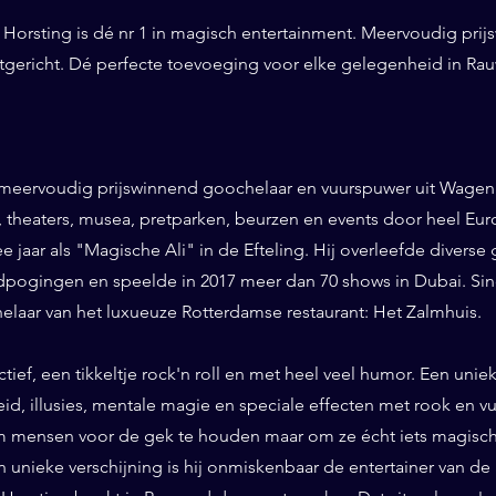
Horsting is dé nr 1 in magisch entertainment. Meervoudig prij
ntgericht. Dé perfecte toevoeging voor elke gelegenheid in Ra
 meervoudig prijswinnend goochelaar en vuurspuwer uit Wageni
ls, theaters, musea, pretparken, beurzen en events door heel Eu
ee jaar als "Magische Ali" in de Efteling. Hij overleefde diverse 
pogingen en speelde in 2017 meer dan 70 shows in Dubai. Sinds
helaar van het luxueuze Rotterdamse restaurant: Het Zalmhuis.
eractief, een tikkeltje rock'n roll en met heel veel humor. Een un
id, illusies, mentale magie en speciale effecten met rook en vuur
 mensen voor de gek te houden maar om ze écht iets magisch 
n unieke verschijning is hij onmiskenbaar de entertainer van de