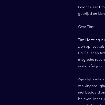
Goochelaar Tim 
geprijsd en kla
Over Tim:
Tim Horsting is
zien op festiva
Uri Geller en tw
magische record
vaste tafelgooc
Zijn stijl is int
van vingervlughe
niet bedoeld om
beleven. Met zij