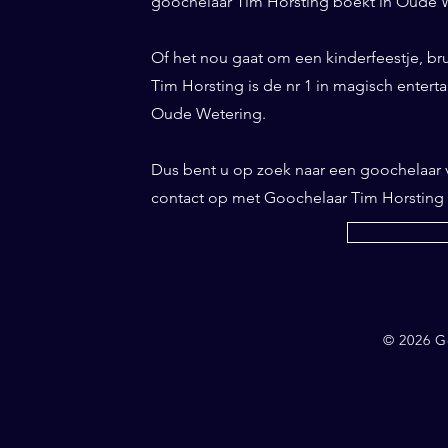
goochelaar Tim Horsting boekt in Oude We
Of het nou gaat om een kinderfeestje, br
Tim Horsting is de nr 1 in magisch entertai
Oude Wetering.
Dus bent u op zoek naar een goochelaar
contact op met Goochelaar Tim Horsting
© 2026 G