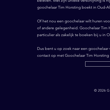
beleven. Met zijn unieke verschijning is h
goochelaar Tim Horsting boekt in Oud-Albl
Of het nou een goochelaar wilt huren voor 
of andere gelegenheid. Goochelaar Tim Ho
particulier als zakelijk te boeken bij u in 
Dus bent u op zoek naar een goochelaar
contact op met Goochelaar Tim Horsting
© 2026 G