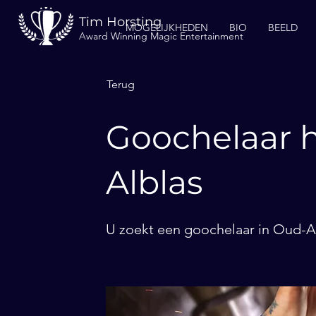
Tim Horsting
MOGELIJKHEDEN
BIO
BEELD
Award Winning Magic Entertainment
Terug
Goochelaar 
Alblas
U zoekt een goochelaar in Oud-Al