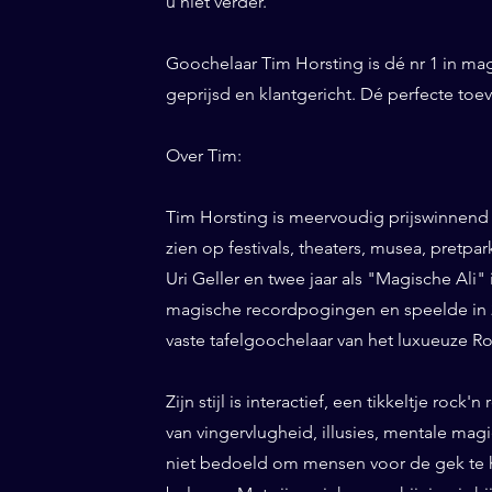
u niet verder.
Goochelaar Tim Horsting is dé nr 1 in ma
geprijsd en klantgericht. Dé perfecte to
Over Tim:
Tim Horsting is meervoudig prijswinnend
zien op festivals, theaters, musea, pretp
Uri Geller en twee jaar als "Magische Ali" 
magische recordpogingen en speelde in 20
vaste tafelgoochelaar van het luxueuze Ro
Zijn stijl is interactief, een tikkeltje roc
van vingervlugheid, illusies, mentale magi
niet bedoeld om mensen voor de gek te h