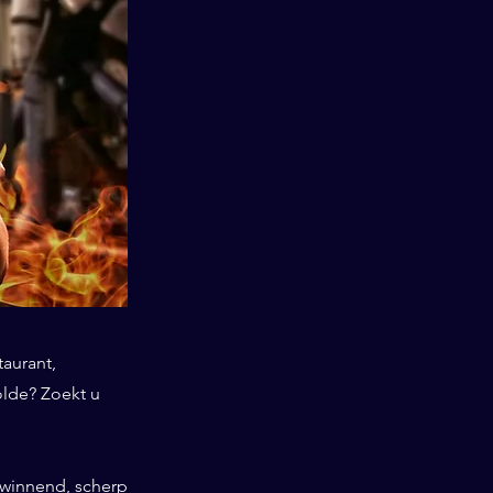
taurant,
olde? Zoekt u
swinnend, scherp