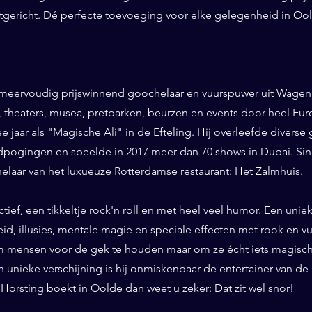
ntgericht. Dé perfecte toevoeging voor elke gelegenheid in Oo
 meervoudig prijswinnend goochelaar en vuurspuwer uit Wageni
ls, theaters, musea, pretparken, beurzen en events door heel Eu
ee jaar als "Magische Ali" in de Efteling. Hij overleefde diverse 
pogingen en speelde in 2017 meer dan 70 shows in Dubai. Sinds
helaar van het luxueuze Rotterdamse restaurant: Het Zalmhuis.
eractief, een tikkeltje rock'n roll en met heel veel humor. Een un
id, illusies, mentale magie en speciale effecten met rook en vuur
 mensen voor de gek te houden maar om ze écht iets magisch 
n unieke verschijning is hij onmiskenbaar de entertainer van de
Horsting boekt in Oolde dan weet u zeker: Dat zit wel snor!