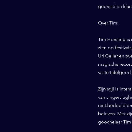
geprijsd en kla
Over Tim:
Tim Horsting is
zien op festiva
Uri Geller en tw
magische record
vaste tafelgooc
Zijn stijl is int
van vingervlughe
niet bedoeld om
beleven. Met zij
goochelaar Tim 