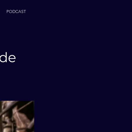
PODCAST
lde