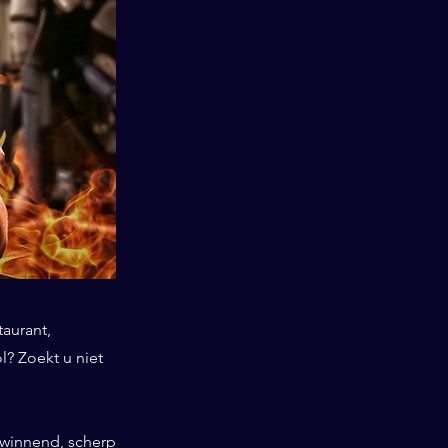
taurant,
? Zoekt u niet
swinnend, scherp