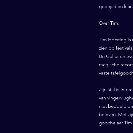
geprijsd en kla
Over Tim:
Tim Horsting is
zien op festiva
Uri Geller en tw
magische record
vaste tafelgooc
Zijn stijl is int
van vingervlughe
niet bedoeld om
beleven. Met zij
goochelaar Tim 