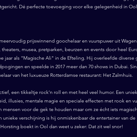
ntgericht. Dé perfecte toevoeging voor elke gelegenheid in Ool
 meervoudig prijswinnend goochelaar en vuurspuwer uit Wageni
ls, theaters, musea, pretparken, beurzen en events door heel Eu
ee jaar als "Magische Ali" in de Efteling. Hij overleefde diverse 
pogingen en speelde in 2017 meer dan 70 shows in Dubai. Sinds
helaar van het luxueuze Rotterdamse restaurant: Het Zalmhuis.
eractief, een tikkeltje rock'n roll en met heel veel humor. Een un
id, illusies, mentale magie en speciale effecten met rook en vuur
 mensen voor de gek te houden maar om ze écht iets magisch 
n unieke verschijning is hij onmiskenbaar de entertainer van de
Horsting boekt in Ool dan weet u zeker: Dat zit wel snor!