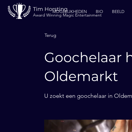
Tim Horsting
MOGELIJKHEDEN
BIO
BEELD
Award Winning Magic Entertainment
Terug
Goochelaar h
Oldemarkt
U zoekt een goochelaar in Oldema