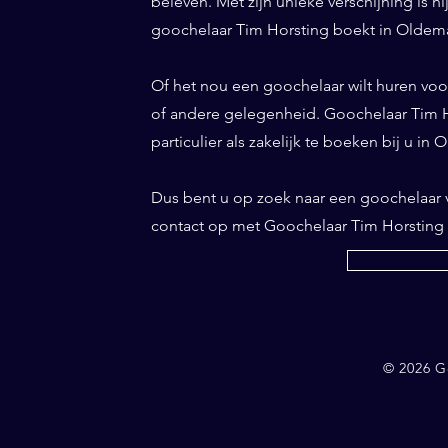
beleven. Met zijn unieke verschijning is h
goochelaar Tim Horsting boekt in Oldemar
Of het nou een goochelaar wilt huren voor 
of andere gelegenheid. Goochelaar Tim Ho
particulier als zakelijk te boeken bij u in 
Dus bent u op zoek naar een goochelaar
contact op met Goochelaar Tim Horsting
© 2026 G