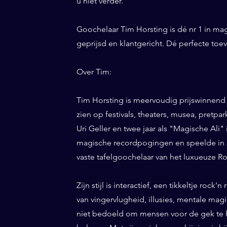
u niet verder.
Goochelaar Tim Horsting is dé nr 1 in ma
geprijsd en klantgericht. Dé perfecte to
Over Tim:
Tim Horsting is meervoudig prijswinnend
zien op festivals, theaters, musea, pretp
Uri Geller en twee jaar als "Magische Ali" 
magische recordpogingen en speelde in 20
vaste tafelgoochelaar van het luxueuze Ro
Zijn stijl is interactief, een tikkeltje roc
van vingervlugheid, illusies, mentale magi
niet bedoeld om mensen voor de gek te h