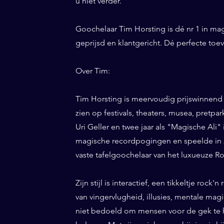
u niet verder.
Goochelaar Tim Horsting is dé nr 1 in ma
geprijsd en klantgericht. Dé perfecte to
Over Tim:
Tim Horsting is meervoudig prijswinnend
zien op festivals, theaters, musea, pretp
Uri Geller en twee jaar als "Magische Ali" 
magische recordpogingen en speelde in 20
vaste tafelgoochelaar van het luxueuze Ro
Zijn stijl is interactief, een tikkeltje roc
van vingervlugheid, illusies, mentale magi
niet bedoeld om mensen voor de gek te h