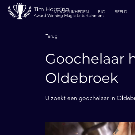
Tim Horsting
MOGELIJKHEDEN
BIO
BEELD
Award Winning Magic Entertainment
Terug
Goochelaar h
Oldebroek
U zoekt een goochelaar in Oldebr