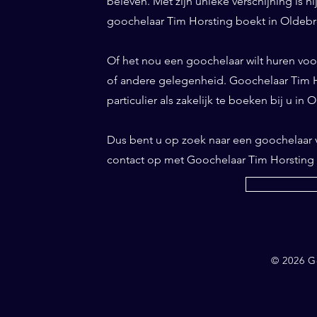
beleven. Met zijn unieke verschijning is h
goochelaar Tim Horsting boekt in Oldebro
Of het nou een goochelaar wilt huren voor 
of andere gelegenheid. Goochelaar Tim Ho
particulier als zakelijk te boeken bij u in
Dus bent u op zoek naar een goochelaar
contact op met Goochelaar Tim Horsting
© 2026 G