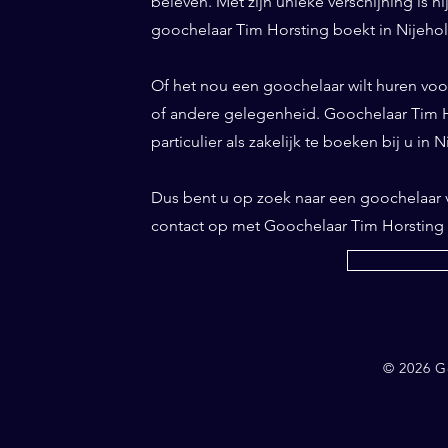
beleven. Met zijn unieke verschijning is h
goochelaar Tim Horsting boekt in Nijeholt
Of het nou een goochelaar wilt huren voor 
of andere gelegenheid. Goochelaar Tim Ho
particulier als zakelijk te boeken bij u in 
Dus bent u op zoek naar een goochelaar
contact op met Goochelaar Tim Horsting
© 2026 G