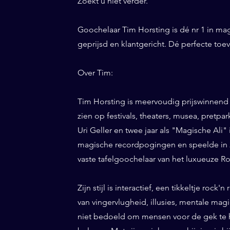
Zoekt u niet verder.
Goochelaar Tim Horsting is dé nr 1 in ma
geprijsd en klantgericht. Dé perfecte to
Over Tim:
Tim Horsting is meervoudig prijswinnend
zien op festivals, theaters, musea, pretp
Uri Geller en twee jaar als "Magische Ali" 
magische recordpogingen en speelde in 20
vaste tafelgoochelaar van het luxueuze Ro
Zijn stijl is interactief, een tikkeltje roc
van vingervlugheid, illusies, mentale magi
niet bedoeld om mensen voor de gek te h