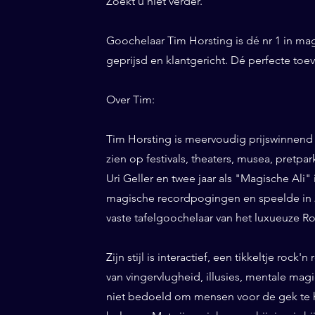
Zoekt u niet verder.
Goochelaar Tim Horsting is dé nr 1 in ma
geprijsd en klantgericht. Dé perfecte t
Over Tim:
Tim Horsting is meervoudig prijswinnend
zien op festivals, theaters, musea, pretp
Uri Geller en twee jaar als "Magische Ali" 
magische recordpogingen en speelde in 20
vaste tafelgoochelaar van het luxueuze Ro
Zijn stijl is interactief, een tikkeltje roc
van vingervlugheid, illusies, mentale magi
niet bedoeld om mensen voor de gek te h