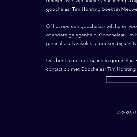
beleven. Met zijn unieke verschijning is h
goochelaar Tim Horsting boekt in Nieuwen
Of het nou een goochelaar wilt huren voor 
of andere gelegenheid. Goochelaar Tim Ho
particulier als zakelijk te boeken bij u i
Dus bent u op zoek naar een goochelaa
contact op met Goochelaar Tim Horsting
© 2026 G