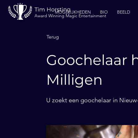
Tim Horsting
MOGELIJKHEDEN
BIO
BEELD
Award Winning Magic Entertainment
Terug
Goochelaar h
Milligen
U zoekt een goochelaar in Nieuw-