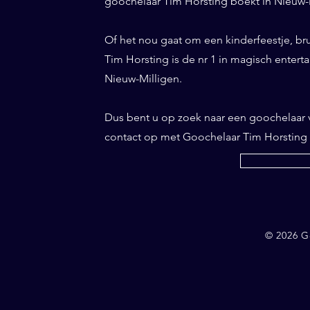
goochelaar Tim Horsting boekt in Nieuw-Mi
Of het nou gaat om een kinderfeestje, br
Tim Horsting is de nr 1 in magisch entertai
Nieuw-Milligen.
Dus bent u op zoek naar een goochelaar
contact op met Goochelaar Tim Horsting
© 2026 G