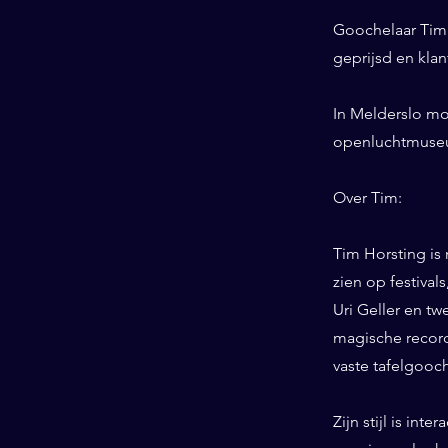
Goochelaar Tim 
geprijsd en kla
In Melderslo mo
openluchtmuse
Over Tim:
Tim Horsting is
zien op festiva
Uri Geller en tw
magische record
vaste tafelgooc
Zijn stijl is int