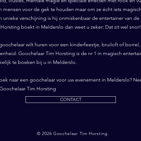
id, illusies, mentale magie en speciale effecten met rook en vuur
 mensen voor de gek te houden maar om ze écht iets magisch 
n unieke verschijning is hij onmiskenbaar de entertainer van de
Horsting boekt in Melderslo dan weet u zeker: Dat zit wel snor!
oochelaar wilt huren voor een kinderfeestje, bruiloft of borrel
enheid. Goochelaar Tim Horsting is de nr 1 in magisch enterta
akelijk te boeken bij u in Melderslo.
zoek naar een goochelaar voor uw evenement in Melderslo? Ne
 Goochelaar Tim Horsting
CONTACT
© 2026 Goochelaar Tim Horsting.