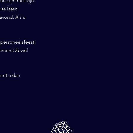
. Zijn trucs zijn
te laten
 avond. Als u
, personeelsfeest
inment. Zowel
emt u dan