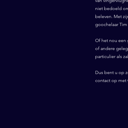
van vingervlughe
niet bedoeld om
beleven. Met zij
goochelaar Tim 
Of het nou een g
of andere geleg
particulier als z
Dus bent u op 
contact op met