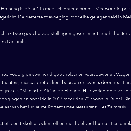
Horsting is dé nr 1 in magisch entertainment. Meervoudig prij
ntgericht. Dé perfecte toevoeging voor elke gelegenheid in Mel
cht ik twee goochelvoorstellingen geven in het amphitheater v
um De Locht
 meervoudig prijswinnend goochelaar en vuurspuwer uit Wageni
ls, theaters, musea, pretparken, beurzen en events door heel Eu
ee jaar als "Magische Ali" in de Efteling. Hij overleefde diverse 
pogingen en speelde in 2017 meer dan 70 shows in Dubai. Sinds
helaar van het luxueuze Rotterdamse restaurant: Het Zalmhuis.
eractief, een tikkeltje rock'n roll en met heel veel humor. Een un