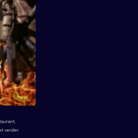
taurant,
t verder.