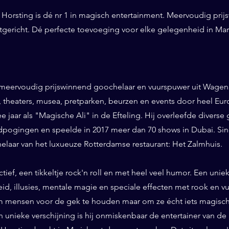
Horsting is dé nr 1 in magisch entertainment. Meervoudig prij
ntgericht. Dé perfecte toevoeging voor elke gelegenheid in Mar
 meervoudig prijswinnend goochelaar en vuurspuwer uit Wageni
ls, theaters, musea, pretparken, beurzen en events door heel Eu
ee jaar als "Magische Ali" in de Efteling. Hij overleefde diverse 
pogingen en speelde in 2017 meer dan 70 shows in Dubai. Sinds
helaar van het luxueuze Rotterdamse restaurant: Het Zalmhuis.
eractief, een tikkeltje rock'n roll en met heel veel humor. Een un
id, illusies, mentale magie en speciale effecten met rook en vuur
 mensen voor de gek te houden maar om ze écht iets magisch 
n unieke verschijning is hij onmiskenbaar de entertainer van de