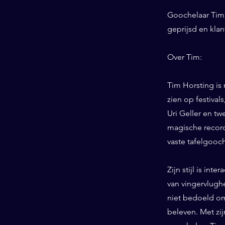
Goochelaar Tim 
geprijsd en kla
Over Tim:
Tim Horsting is
zien op festiva
Uri Geller en tw
magische record
vaste tafelgooc
Zijn stijl is int
van vingervlughe
niet bedoeld om
beleven. Met zij