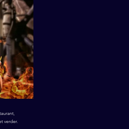
taurant,
t verder.