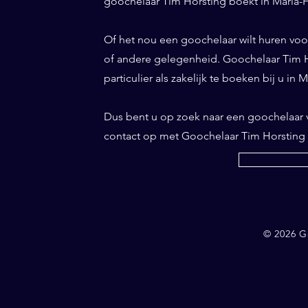
goochelaar Tim Horsting boekt in Maria-H
Of het nou een goochelaar wilt huren voor 
of andere gelegenheid. Goochelaar Tim Ho
particulier als zakelijk te boeken bij u in
Dus bent u op zoek naar een goochelaar
contact op met Goochelaar Tim Horsting
© 2026 G