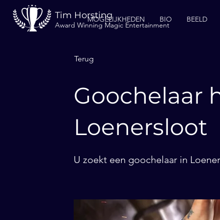
Tim Horsting
MOGELIJKHEDEN
BIO
BEELD
Award Winning Magic Entertainment
Terug
Goochelaar h
Loenersloot
U zoekt een goochelaar in Loener