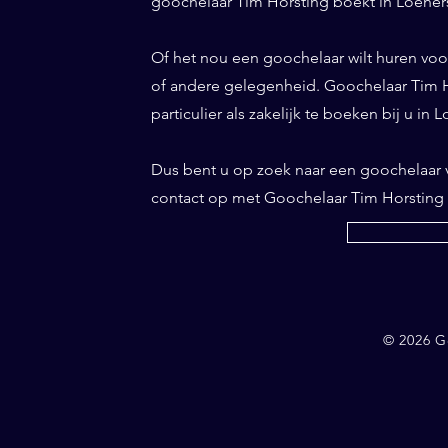
goochelaar Tim Horsting boekt in Loenersl
Of het nou een goochelaar wilt huren voor 
of andere gelegenheid. Goochelaar Tim Ho
particulier als zakelijk te boeken bij u in 
Dus bent u op zoek naar een goochelaar
contact op met Goochelaar Tim Horsting
© 2026 G