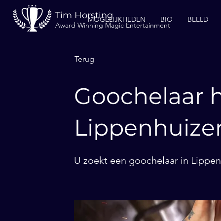
Tim Horsting
MOGELIJKHEDEN
BIO
BEELD
Award Winning Magic Entertainment
Terug
Goochelaar h
Lippenhuize
U zoekt een goochelaar in Lippen