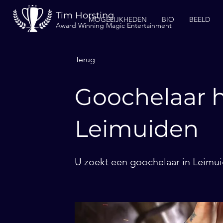
Tim Horsting
MOGELIJKHEDEN
BIO
BEELD
Award Winning Magic Entertainment
Terug
Goochelaar h
Leimuiden
U zoekt een goochelaar in Leimui