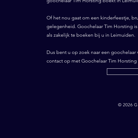
goochelaar Tim Horsting boekt in Leimuid
Of het nou gaat om een kinderfeestje, bru
gelegenheid. Goochelaar Tim Horsting is d
als zakelijk te boeken bij u in Leimuiden.
Dus bent u op zoek naar een goochelaar
contact op met Goochelaar Tim Horsting
© 2026 G