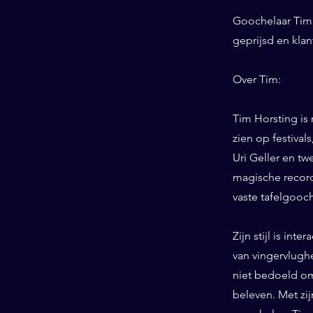
Goochelaar Tim 
geprijsd en kla
Over Tim:
Tim Horsting is
zien op festiva
Uri Geller en tw
magische record
vaste tafelgooc
Zijn stijl is int
van vingervlughe
niet bedoeld om
beleven. Met zij