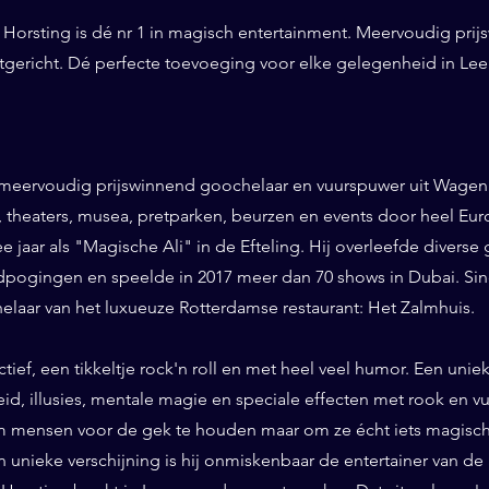
Horsting is dé nr 1 in magisch entertainment. Meervoudig prij
ntgericht. Dé perfecte toevoeging voor elke gelegenheid in Le
 meervoudig prijswinnend goochelaar en vuurspuwer uit Wageni
ls, theaters, musea, pretparken, beurzen en events door heel Eu
ee jaar als "Magische Ali" in de Efteling. Hij overleefde diverse 
pogingen en speelde in 2017 meer dan 70 shows in Dubai. Sinds
helaar van het luxueuze Rotterdamse restaurant: Het Zalmhuis.
eractief, een tikkeltje rock'n roll en met heel veel humor. Een un
id, illusies, mentale magie en speciale effecten met rook en vuur
 mensen voor de gek te houden maar om ze écht iets magisch 
n unieke verschijning is hij onmiskenbaar de entertainer van de