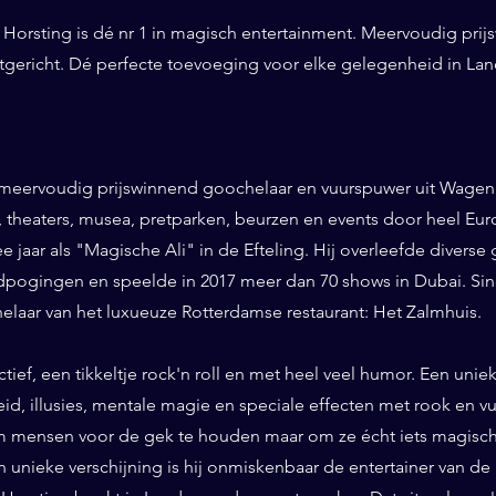
Horsting is dé nr 1 in magisch entertainment. Meervoudig prij
ntgericht. Dé perfecte toevoeging voor elke gelegenheid in La
 meervoudig prijswinnend goochelaar en vuurspuwer uit Wageni
ls, theaters, musea, pretparken, beurzen en events door heel Eu
ee jaar als "Magische Ali" in de Efteling. Hij overleefde diverse 
pogingen en speelde in 2017 meer dan 70 shows in Dubai. Sinds
helaar van het luxueuze Rotterdamse restaurant: Het Zalmhuis.
eractief, een tikkeltje rock'n roll en met heel veel humor. Een un
id, illusies, mentale magie en speciale effecten met rook en vuur
 mensen voor de gek te houden maar om ze écht iets magisch 
n unieke verschijning is hij onmiskenbaar de entertainer van de