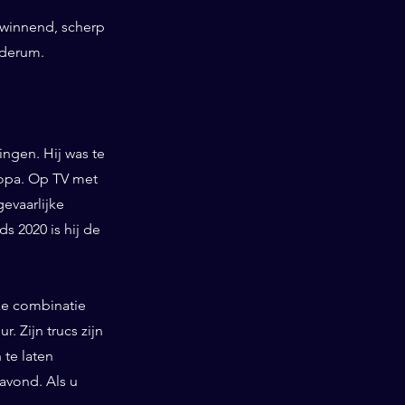
swinnend, scherp
nderum.
ngen. Hij was te
ropa. Op TV met
gevaarlijke
 2020 is hij de
ieke combinatie
. Zijn trucs zijn
te laten
 avond. Als u