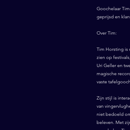
Goochelaar Tim 
geprijsd en kla
Over Tim:
Tim Horsting is
zien op festiva
Uri Geller en tw
magische record
vaste tafelgooc
Zijn stijl is int
van vingervlughe
niet bedoeld om
beleven. Met zij