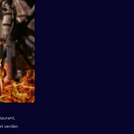
taurant,
t verder.