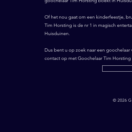
goochelaar Tim Horsting boekt in Huisdui
Of het nou gaat om een kinderfeestje, br
Tim Horsting is de nr 1 in magisch entertai
Huisduinen.
Dus bent u op zoek naar een goochelaar
contact op met Goochelaar Tim Horsting
© 2026 G