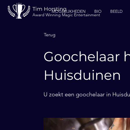
Tim Horsting
MOGELIJKHEDEN
BIO
BEELD
Award Winning Magic Entertainment
Terug
Goochelaar h
Huisduinen
U zoekt een goochelaar in Huisdu