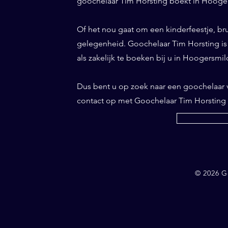
goochelaar Tim Horsting boekt in Hoogers
Of het nou gaat om een kinderfeestje, bru
gelegenheid. Goochelaar Tim Horsting is d
als zakelijk te boeken bij u in Hoogersmil
Dus bent u op zoek naar een goochelaar
contact op met Goochelaar Tim Horsting
© 2026 G