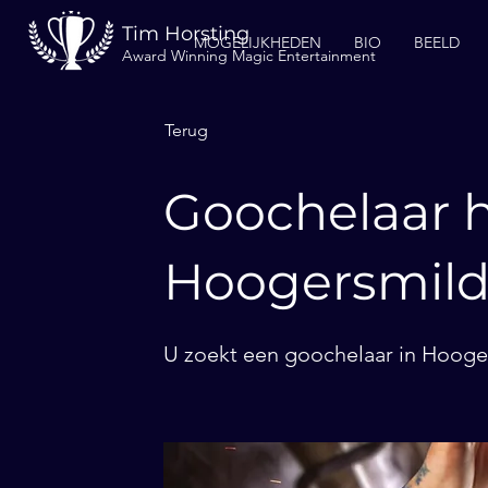
Tim Horsting
MOGELIJKHEDEN
BIO
BEELD
Award Winning Magic Entertainment
Terug
Goochelaar h
Hoogersmil
U zoekt een goochelaar in Hooger