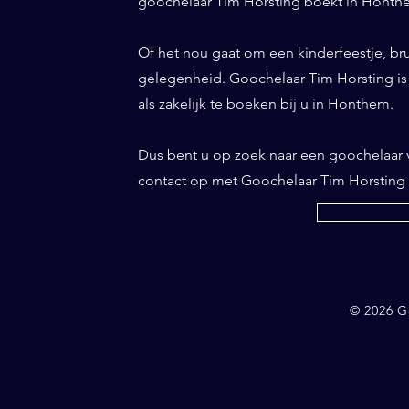
goochelaar Tim Horsting boekt in Honthem
Of het nou gaat om een kinderfeestje, bru
gelegenheid. Goochelaar Tim Horsting is d
als zakelijk te boeken bij u in Honthem.
Dus bent u op zoek naar een goochelaa
contact op met Goochelaar Tim Horsting
© 2026 G