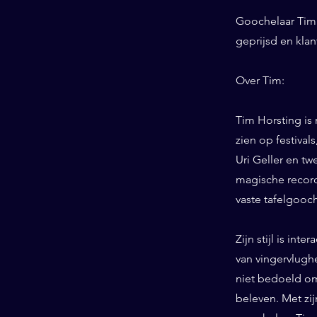
Goochelaar Tim 
geprijsd en kla
Over Tim:
Tim Horsting is
zien op festiva
Uri Geller en tw
magische record
vaste tafelgooc
Zijn stijl is int
van vingervlughe
niet bedoeld om
beleven. Met zij