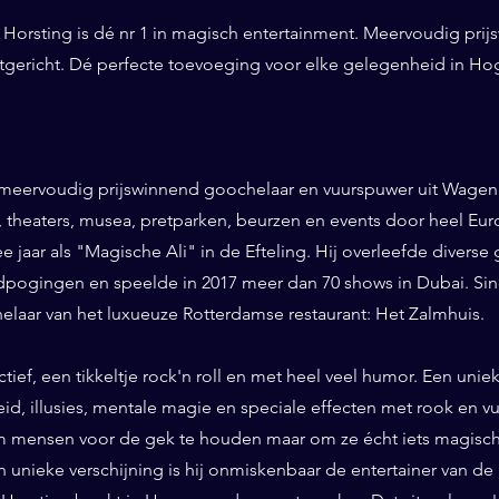
Horsting is dé nr 1 in magisch entertainment. Meervoudig prij
ntgericht. Dé perfecte toevoeging voor elke gelegenheid in H
 meervoudig prijswinnend goochelaar en vuurspuwer uit Wageni
ls, theaters, musea, pretparken, beurzen en events door heel Eu
ee jaar als "Magische Ali" in de Efteling. Hij overleefde diverse 
pogingen en speelde in 2017 meer dan 70 shows in Dubai. Sinds
helaar van het luxueuze Rotterdamse restaurant: Het Zalmhuis.
eractief, een tikkeltje rock'n roll en met heel veel humor. Een un
id, illusies, mentale magie en speciale effecten met rook en vuur
 mensen voor de gek te houden maar om ze écht iets magisch 
n unieke verschijning is hij onmiskenbaar de entertainer van de