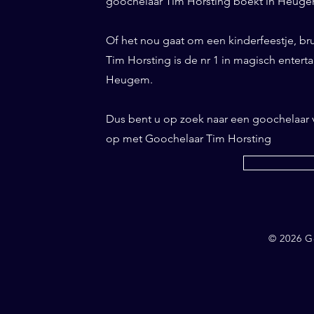
goochelaar Tim Horsting boekt in Heugem 
Of het nou gaat om een kinderfeestje, br
Tim Horsting is de nr 1 in magisch entertai
Heugem.
Dus bent u op zoek naar een goochelaar
op met Goochelaar Tim Horsting
© 2026 G