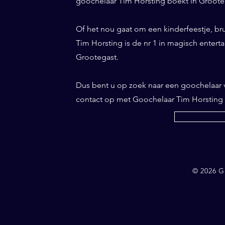
goochelaar Tim Horsting boekt in Grootega
Of het nou gaat om een kinderfeestje, br
Tim Horsting is de nr 1 in magisch entertai
Grootegast.
Dus bent u op zoek naar een goochelaar
contact op met Goochelaar Tim Horsting
© 2026 G