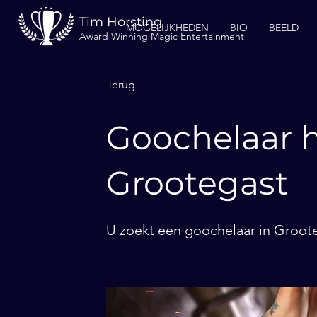
Tim Horsting
MOGELIJKHEDEN
BIO
BEELD
Award Winning Magic Entertainment
Terug
Goochelaar h
Grootegast
U zoekt een goochelaar in Groote