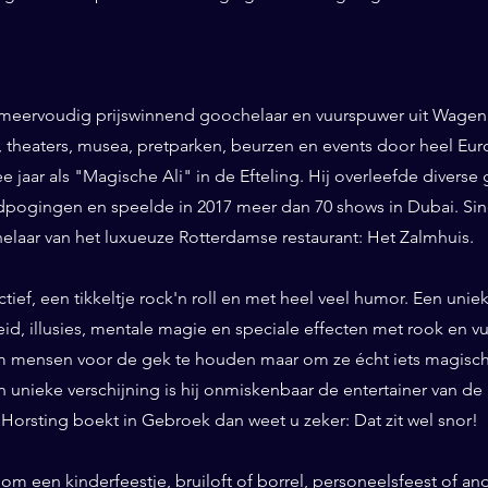
 meervoudig prijswinnend goochelaar en vuurspuwer uit Wageni
ls, theaters, musea, pretparken, beurzen en events door heel Eu
ee jaar als "Magische Ali" in de Efteling. Hij overleefde diverse 
pogingen en speelde in 2017 meer dan 70 shows in Dubai. Sinds
helaar van het luxueuze Rotterdamse restaurant: Het Zalmhuis.
eractief, een tikkeltje rock'n roll en met heel veel humor. Een un
id, illusies, mentale magie en speciale effecten met rook en vuur
 mensen voor de gek te houden maar om ze écht iets magisch 
n unieke verschijning is hij onmiskenbaar de entertainer van de
Horsting boekt in Gebroek dan weet u zeker: Dat zit wel snor!
om een kinderfeestje, bruiloft of borrel, personeelsfeest of an