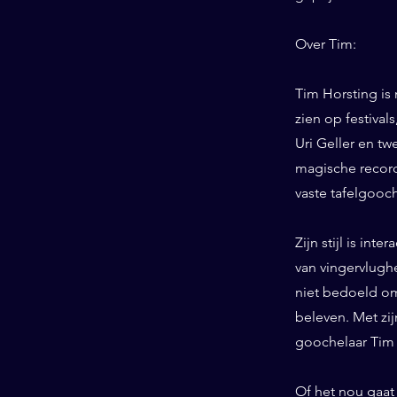
Over Tim:
Tim Horsting is
zien op festiva
Uri Geller en tw
magische record
vaste tafelgooc
Zijn stijl is int
van vingervlughe
niet bedoeld om
beleven. Met zij
goochelaar Tim 
Of het nou gaat 