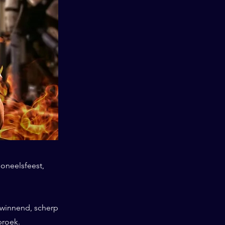
soneelsfeest,
swinnend, scherp
broek.