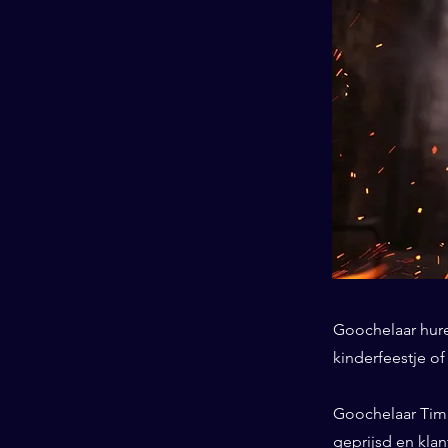
Goochelaar huren
kinderfeestje o
Goochelaar Tim 
geprijsd en kla