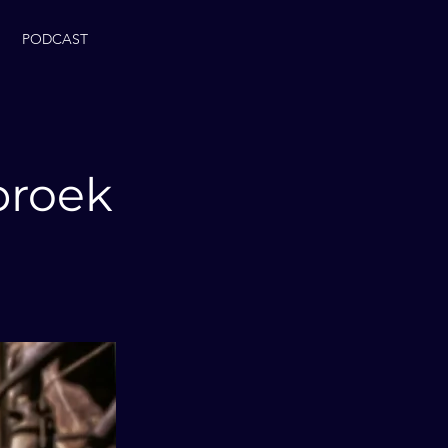
PODCAST
broek