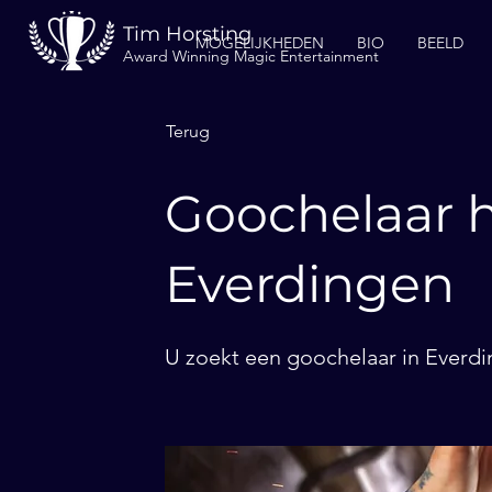
Tim Horsting
MOGELIJKHEDEN
BIO
BEELD
Award Winning Magic Entertainment
Terug
Goochelaar h
Everdingen
U zoekt een goochelaar in Everdi