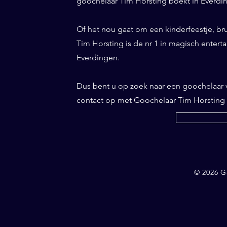
goochelaar Tim Horsting boekt in Everding
Of het nou gaat om een kinderfeestje, br
Tim Horsting is de nr 1 in magisch entertai
Everdingen.
Dus bent u op zoek naar een goochelaar
contact op met Goochelaar Tim Horsting
© 2026 G